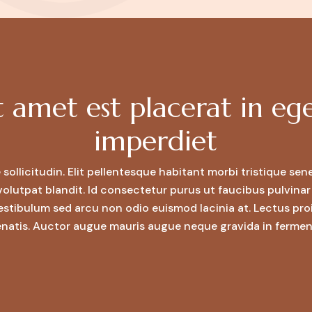
t amet est placerat in eg
imperdiet
ue sollicitudin. Elit pellentesque habitant morbi tristique se
olutpat blandit. Id consectetur purus ut faucibus pulvina
estibulum sed arcu non odio euismod lacinia at. Lectus pr
natis. Auctor augue mauris augue neque gravida in ferme