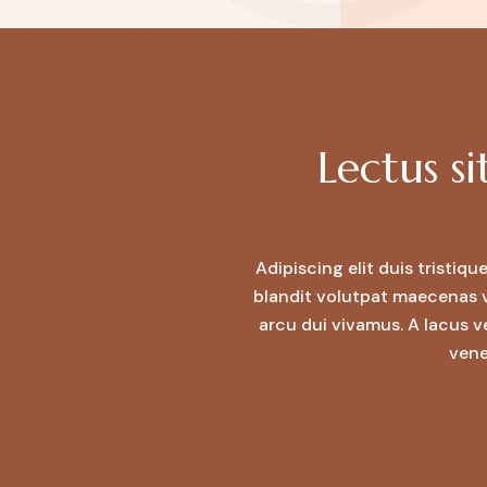
Lectus si
Adipiscing elit duis tristiq
blandit volutpat maecenas v
arcu dui vivamus. A lacus v
vene