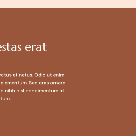
estas erat
nectus et netus. Odio ut enim
r elementum. Sed cras ornare
oin nibh nisl condimentum id
ntum.