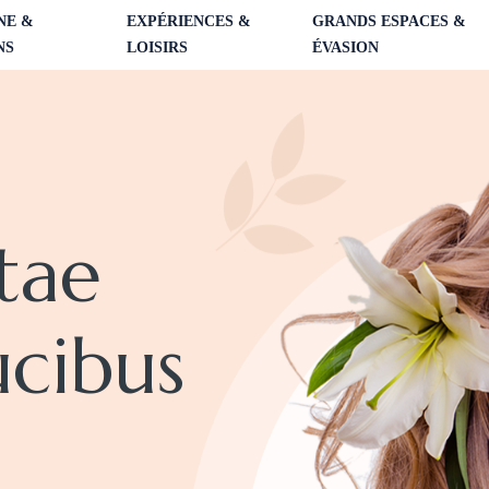
NE &
EXPÉRIENCES &
GRANDS ESPACES &
NS
LOISIRS
ÉVASION
tae
ucibus